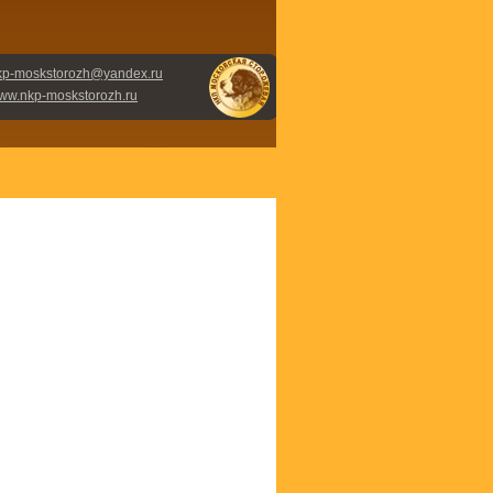
kp-moskstorozh@yandex.ru
ww.nkp-moskstorozh.ru